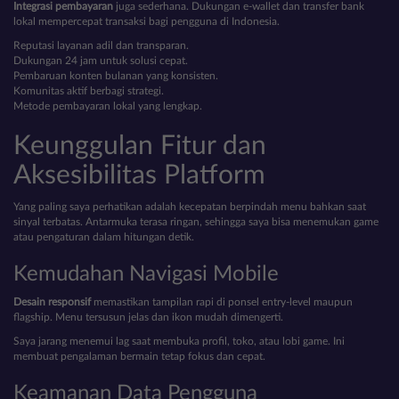
Integrasi pembayaran
juga sederhana. Dukungan e-wallet dan transfer bank
lokal mempercepat transaksi bagi pengguna di Indonesia.
Reputasi layanan adil dan transparan.
Dukungan 24 jam untuk solusi cepat.
Pembaruan konten bulanan yang konsisten.
Komunitas aktif berbagi strategi.
Metode pembayaran lokal yang lengkap.
Keunggulan Fitur dan
Aksesibilitas Platform
Yang paling saya perhatikan adalah kecepatan berpindah menu bahkan saat
sinyal terbatas. Antarmuka terasa ringan, sehingga saya bisa menemukan game
atau pengaturan dalam hitungan detik.
Kemudahan Navigasi Mobile
Desain responsif
memastikan tampilan rapi di ponsel entry-level maupun
flagship. Menu tersusun jelas dan ikon mudah dimengerti.
Saya jarang menemui lag saat membuka profil, toko, atau lobi game. Ini
membuat pengalaman bermain tetap fokus dan cepat.
Keamanan Data Pengguna