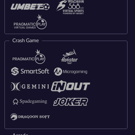
Crash Game