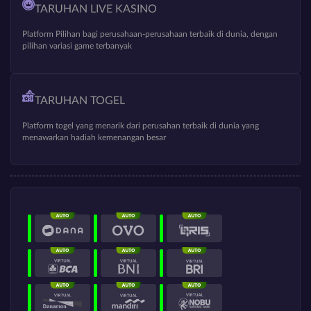
TARUHAN LIVE KASINO
Platform Pilihan bagi perusahaan-perusahaan terbaik di dunia, dengan
pilihan variasi game terbanyak
TARUHAN TOGEL
Platform togel yang menarik dari perusahan terbaik di dunia yang
menawarkan hadiah kemenangan besar