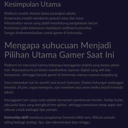
Kesimpulan Utama
Platform mudah diakses lewat perangkat seluler.
Antarmuka intuitif membantu pemain baru dan lama.
Infrastruktur server yang stabil mendukung pengalaman lancar.
Komitmen pada keamanan mendapat verifikasi komunitas.
Sangat direkomendasikan untuk gamer di Indonesia.
Mengapa suhucuan Menjadi
Pilihan Utama Gamer Saat Ini
Platform ini menonjol karena beberapa keunggulan praktis yang terasa sehari-
hari. Reputasinya kuat dalam memberikan layanan digital yang adil dan
transparan, sehingga banyak gamer di Indonesia merasa nyaman bergabung.
Saya merasakan hal itu sendiri saat butuh bantuan. Sistem dukungan pelanggan
tersedia
24 jam
, cepat merespon, dan memberi rasa aman ketika terjadi kendala
teknis.
Keunggulan lain yang nyata adalah kecepatan pembaruan konten. Setiap bulan
ada judul baru yang mengikuti tren global, sehingga permainan tetap segar dan
relevan untuk berbagai tipe pemain.
Komunitas aktif
membuat pengalaman bermain lebih seru. Ribuan pemain
saling berbagi strategi, tips, dan rekomendasi tiap minggu.