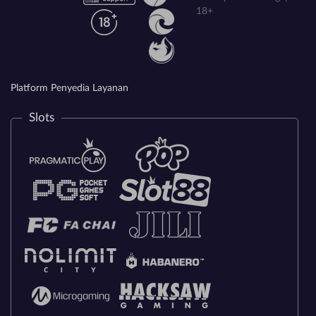
18+
Platform Penyedia Layanan
Slots