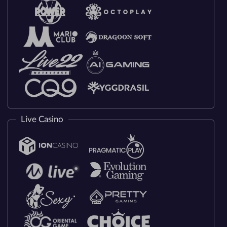
Live Casino