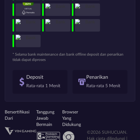
* Selama bank maintenance dan bank offline deposit dan penarikan
tidak dapat diproses
Deposit
Penarikan
Rata-rata 1 Menit
Rata-rata 5 Menit
Bersertifikasi
Tanggung
Browser
Dari
Jawab
Yang
Bermain
Didukung
©2026 SUHUCUAN.
Hak cipta dilindungi |