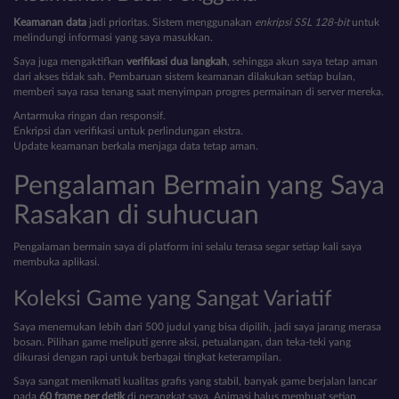
Keamanan data
jadi prioritas. Sistem menggunakan
enkripsi SSL 128-bit
untuk
melindungi informasi yang saya masukkan.
Saya juga mengaktifkan
verifikasi dua langkah
, sehingga akun saya tetap aman
dari akses tidak sah. Pembaruan sistem keamanan dilakukan setiap bulan,
memberi saya rasa tenang saat menyimpan progres permainan di server mereka.
Antarmuka ringan dan responsif.
Enkripsi dan verifikasi untuk perlindungan ekstra.
Update keamanan berkala menjaga data tetap aman.
Pengalaman Bermain yang Saya
Rasakan di suhucuan
Pengalaman bermain saya di platform ini selalu terasa segar setiap kali saya
membuka aplikasi.
Koleksi Game yang Sangat Variatif
Saya menemukan lebih dari 500 judul yang bisa dipilih, jadi saya jarang merasa
bosan. Pilihan game meliputi genre aksi, petualangan, dan teka-teki yang
dikurasi dengan rapi untuk berbagai tingkat keterampilan.
Saya sangat menikmati kualitas grafis yang stabil, banyak game berjalan lancar
pada
60 frame per detik
di perangkat saya. Animasi halus membuat setiap